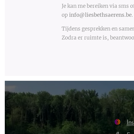
Je kan me bereiken via sms 
op
info@liesbethsaerens.be
.
Tijdens gesprekken en samen
Zodra er ruimte is, beantwoo
In