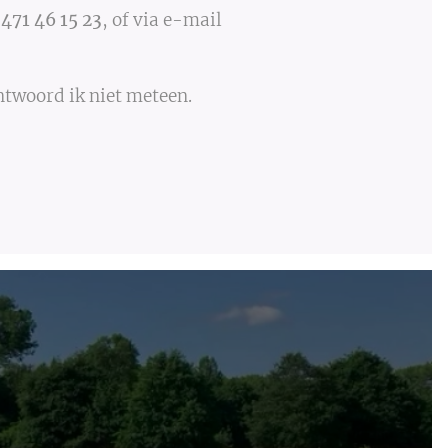
471 46 15 23
, of via e-mail
twoord ik niet meteen.