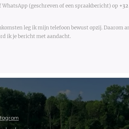
of WhatsApp (geschreven of een spraakbericht) op
+32 
komsten leg ik mijn telefoon bewust opzij. Daarom an
rd ik je bericht met aandacht.
stagram